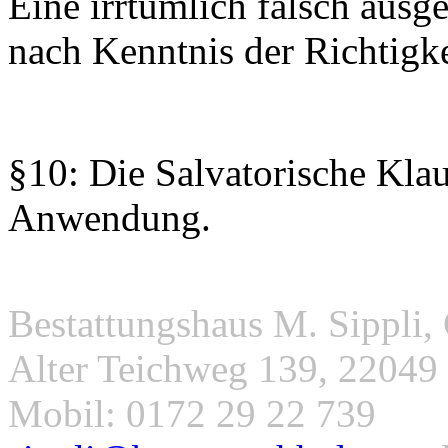
Eine irrtümlich falsch ausg
nach Kenntnis der Richtigkei
§10: Die Salvatorische Kla
Anwendung.
Bestattungshaus M. Sippli, 
Alter Teichweg 139, 22049 
Mobil: 0172 29 22 739