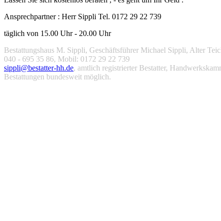
Ansprechpartner : Herr Sippli Tel. 0172 29 22 739
täglich von 15.00 Uhr - 20.00 Uhr
Bestattungshaus M. Sippli, Geschäftsführer Michael Sippli, Alter T
040 - 695 35 86, Mobil: 0172 29 22 739
sippli@bestatter-hh.de
, amtlich registrierter Bestatter, Handwerkska
Bestattungen bundesweit möglich.